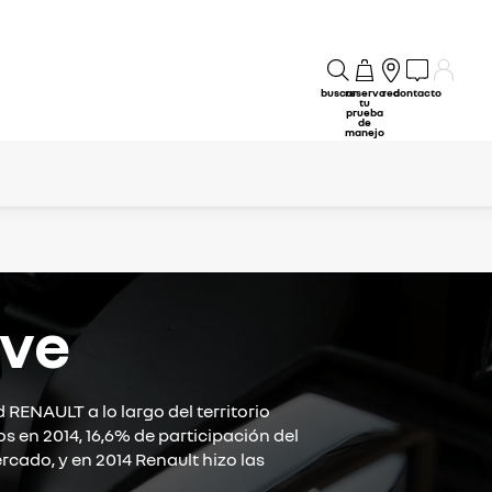
buscar
reserva
red
contacto
tu
prueba
de
manejo
ave
 RENAULT a lo largo del territorio
 en 2014, 16,6% de participación del
cado, y en 2014 Renault hizo las