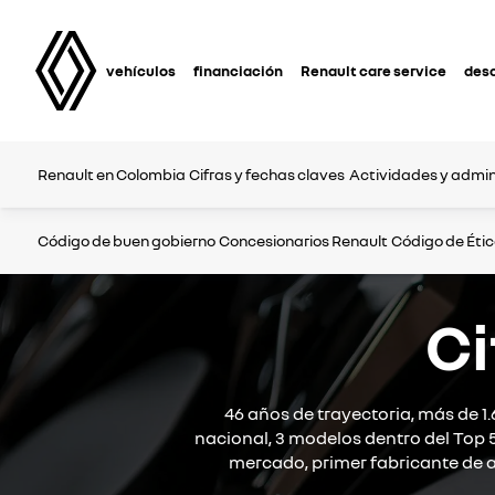
vehículos
financiación
Renault care service
des
Renault en Colombia
Cifras y fechas claves
Actividades y admin
Código de buen gobierno
Concesionarios Renault
Código de Éti
Ci
46 años de trayectoria, más de 1.
nacional, 3 modelos dentro del Top 
mercado, primer fabricante de a