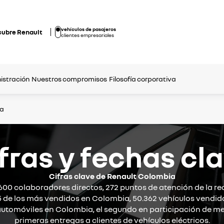
vehículos de pasajeros
cubre Renault
clientes empresariales
istración
Nuestros compromisos
Filosofía corporativa
ca
fras y fechas cl
Cifras clave de Renault Colombia
600 colaboradores directos, 272 puntos de atención de la red
5 de los más vendidos en Colombia, 50.362 vehículos vendidos
utomóviles en Colombia, el segundo en participación de mer
primeras entregas a clientes de vehículos eléctricos.