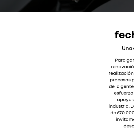
fec
Una 
Para gar
renovació
realización
procesos p
de la gente
esfuerzo
apoyo a
industria.
de 670.000
invitam
desa