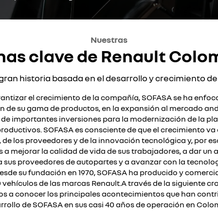
Nuestras
has clave de Renault Colo
gran historia basada en el desarrollo y crecimiento del
antizar el crecimiento de la compañía, SOFASA se ha enfoc
n de su gama de productos, en la expansión al mercado andi
 de importantes inversiones para la modernización de la pla
roductivos. SOFASA es consciente de que el crecimiento va
, de los proveedores y de la innovación tecnológica y, por eso
s a mejorar la calidad de vida de sus trabajadores, a dar un
 sus proveedores de autopartes y a avanzar con la tecnolog
 Desde su fundación en 1970, SOFASA ha producido y comerci
 vehículos de las marcas Renault.A través de la siguiente cro
os a conocer los principales acontecimientos que han contri
rrollo de SOFASA en sus casi 40 años de operación en Colo