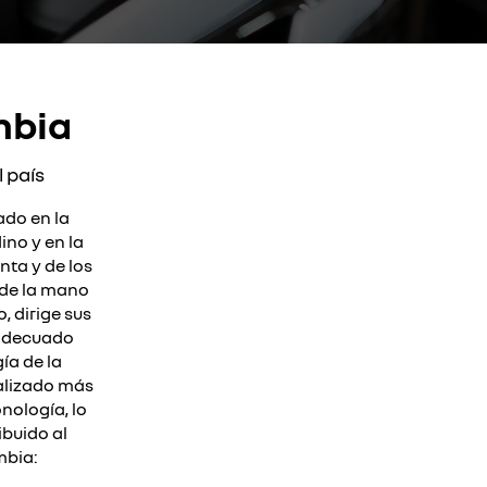
mbia
 país
ado en la
no y en la
nta y de los
 de la mano
, dirige sus
 adecuado
ía de la
alizado más
nología, lo
buido al
mbia: