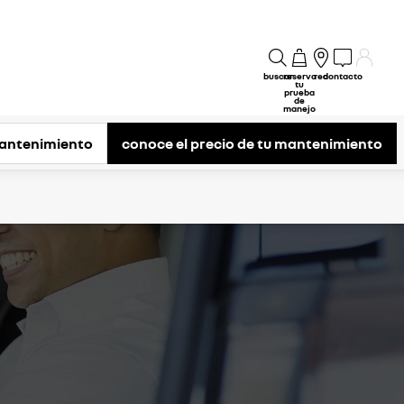
buscar
reserva
red
contacto
tu
prueba
de
manejo
antenimiento
conoce el precio de tu mantenimiento