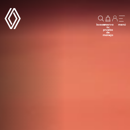
buscar
reserva
menú
tu
prueba
de
manejo