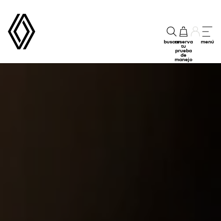
buscar
reserva
menú
tu
prueba
de
manejo