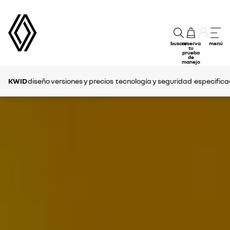
buscar
reserva
menú
tu
prueba
de
manejo
KWID
diseño
versiones y precios
tecnología y seguridad
especifica