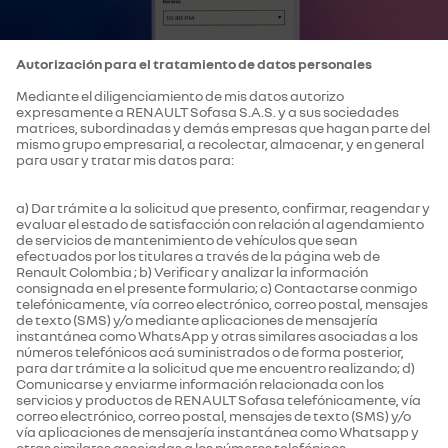
Autorización para el tratamiento de datos personales
Mediante el diligenciamiento de mis datos autorizo
expresamente a RENAULT Sofasa S.A.S. y a sus sociedades
matrices, subordinadas y demás empresas que hagan parte del
mismo grupo empresarial, a recolectar, almacenar, y en general
para usar y tratar mis datos para:
a) Dar trámite a la solicitud que presento, confirmar, reagendar y
evaluar el estado de satisfacción con relación al agendamiento
de servicios de mantenimiento de vehículos que sean
efectuados por los titulares a través de la página web de
Renault Colombia ; b) Verificar y analizar la información
consignada en el presente formulario; c) Contactarse conmigo
telefónicamente, vía correo electrónico, correo postal, mensajes
de texto (SMS) y/o mediante aplicaciones de mensajería
instantánea como WhatsApp y otras similares asociadas a los
números telefónicos acá suministrados o de forma posterior,
para dar trámite a la solicitud que me encuentro realizando; d)
Comunicarse y enviarme información relacionada con los
servicios y productos de RENAULT Sofasa telefónicamente, vía
correo electrónico, correo postal, mensajes de texto (SMS) y/o
vía aplicaciones de mensajería instantánea como Whatsapp y
otras similares asociadas a los números telefónicos