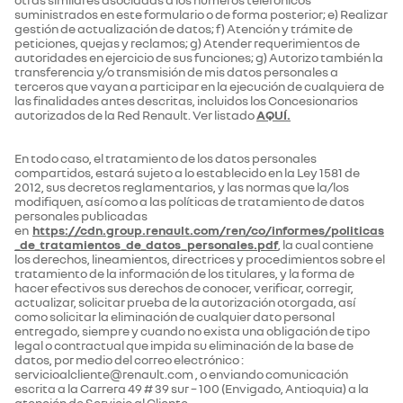
suministrados en este formulario o de forma posterior; e) Realizar
gestión de actualización de datos; f) Atención y trámite de
peticiones, quejas y reclamos; g) Atender requerimientos de
autoridades en ejercicio de sus funciones; g) Autorizo también la
transferencia y/o transmisión de mis datos personales a
terceros que vayan a participar en la ejecución de cualquiera de
las finalidades antes descritas, incluidos los Concesionarios
autorizados de la Red Renault. Ver listado
AQUÍ.
En todo caso, el tratamiento de los datos personales
compartidos, estará sujeto a lo establecido en la Ley 1581 de
2012, sus decretos reglamentarios, y las normas que la/los
modifiquen, así como a las políticas de tratamiento de datos
personales publicadas
en
https://cdn.group.renault.com/ren/co/informes/politicas
_de_tratamientos_de_datos_personales.pdf
, la cual contiene
los derechos, lineamientos, directrices y procedimientos sobre el
tratamiento de la información de los titulares, y la forma de
hacer efectivos sus derechos de conocer, verificar, corregir,
actualizar, solicitar prueba de la autorización otorgada, así
como solicitar la eliminación de cualquier dato personal
entregado, siempre y cuando no exista una obligación de tipo
legal o contractual que impida su eliminación de la base de
datos, por medio del correo electrónico :
servicioalcliente@renault.com , o enviando comunicación
escrita a la Carrera 49 # 39 sur – 100 (Envigado, Antioquia) a la
atención de Servicio al Cliente.