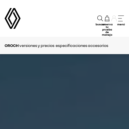
buscar
reserva
menú
tu
prueba
de
manejo
OROCH
versiones y precios
especificaciones
accesorios