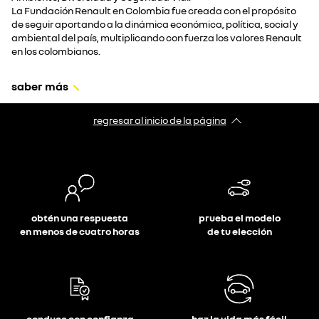
La Fundación Renault en Colombia fue creada con el propósito
de seguir aportando a la dinámica económica, política, social y
ambiental del país, multiplicando con fuerza los valores Renault
en los colombianos.
saber más
regresar al inicio de la página
obtén una respuesta
prueba el modelo
en menos de cuatro horas
de tu elección
conduce con confianza
haz la vida más fácil