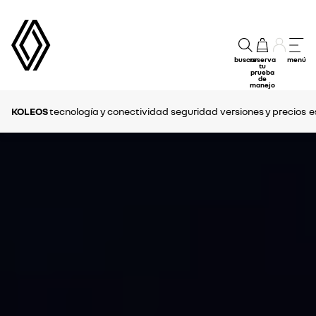
buscar
reserva
menú
tu
prueba
de
manejo
KOLEOS
tecnología y conectividad
seguridad
versiones y precios
e