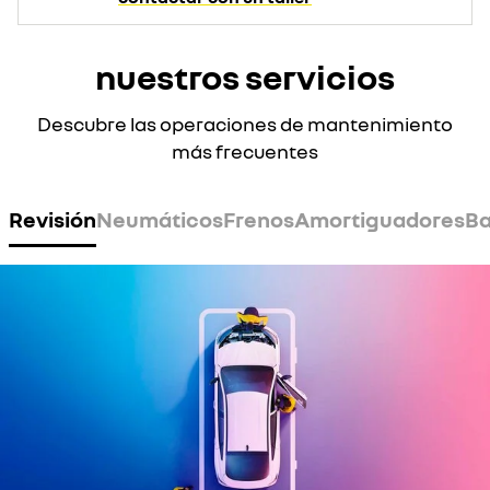
nuestros servicios
Descubre las operaciones de mantenimiento
más frecuentes
Revisión
Neumáticos
Frenos
Amortiguadores
Ba