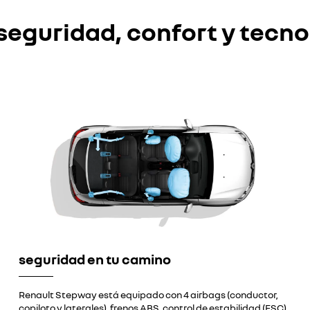
seguridad, confort y tecno
seguridad en tu camino
Renault Stepway está equipado con 4 airbags (conductor,
copiloto y laterales), frenos ABS, control de estabilidad (ESC),