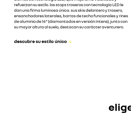
refuerzan su estilo. los stops traseros con tecnología LED le
dan una firma luminosa única. sus skis delantero y trasero,
ensanchadores laterales, barras de techo funcionales y rines
de aluminio de 16" (diamantados en versión Intens), junto con
su mayor altura al suelo, destacan su carácter aventurero.
descubre su estilo único
elig