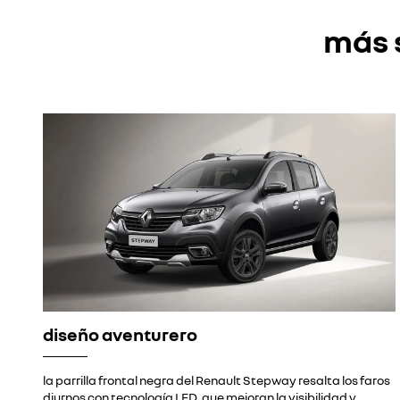
más 
diseño aventurero
la parrilla frontal negra del Renault Stepway resalta los faros
diurnos con tecnología LED, que mejoran la visibilidad y