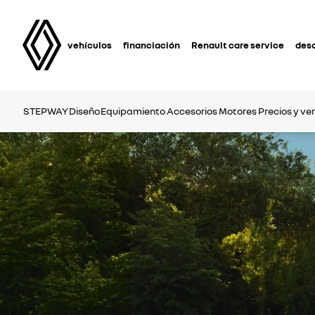
vehículos
financiación
Renault care service
des
STEPWAY
Diseño
Equipamiento
Accesorios
Motores
Precios y ve