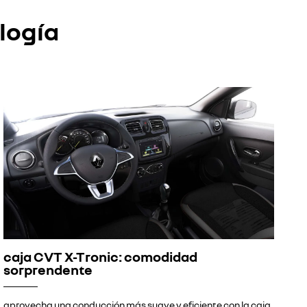
logía
caja CVT X-Tronic: comodidad
sorprendente
aprovecha una conducción más suave y eficiente con la caja