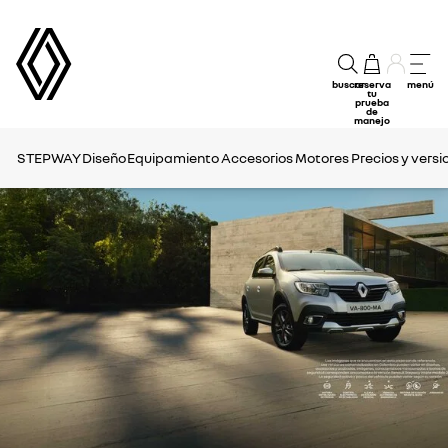
buscar
reserva
menú
tu
prueba
de
manejo
STEPWAY
Diseño
Equipamiento
Accesorios
Motores
Precios y versi