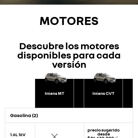
MOTORES
Descubre los motores
disponibles para cada
versión
Intens MT
Intens CVT
Gasolina (2)
precio sugerido
desde
1.6L 16V
$ 86.630.000