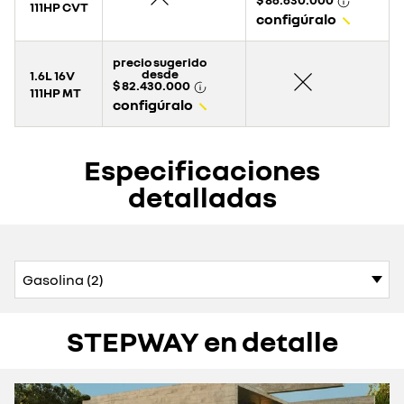
111HP CVT
configúralo
precio sugerido
desde
1.6L 16V
$ 82.430.000
111HP MT
configúralo
Especificaciones
detalladas
STEPWAY en detalle