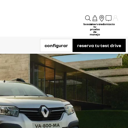
buscar
reserva
red
contacto
tu
prueba
de
manejo
configurar
reserva tu test drive