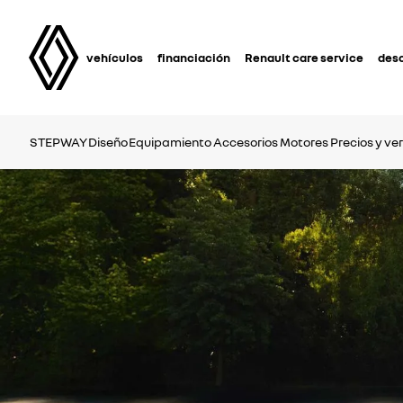
vehículos
financiación
Renault care service
des
STEPWAY
Diseño
Equipamiento
Accesorios
Motores
Precios y ve