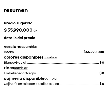
resumen
Precio sugerido
$ 55.990.000
detalle del precio
versiones
cambiar
Intens
$ 55.990.000
colores disponibles
cambiar
Blanco Glacial
$ 0
rines
cambiar
Embellecedor Negro
$ 0
cojinería disponible
cambiar
Cojinería en tela con detalles azules
$ 0