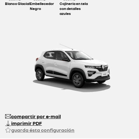
Blanco Glacial
Embellecedor
Cojinería en tela
Negro
con detalles
azules
compartir por e-mail
imprimir PDF
guarda ésta configuración