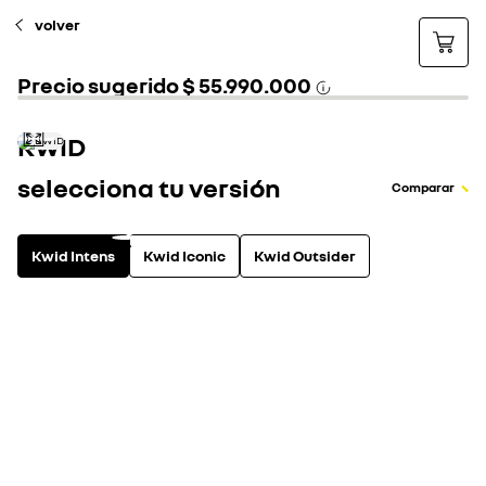
volver
Precio sugerido
$ 55.990.000
KWID
selecciona tu versión
Comparar
Kwid Intens
Kwid Iconic
Kwid Outsider
gasolina
3
equipamiento incluido
ver todo el equipami
Sistema multimedia Media Evolution de 8" con mandos en volant
puertos USB
Cámara de reversa