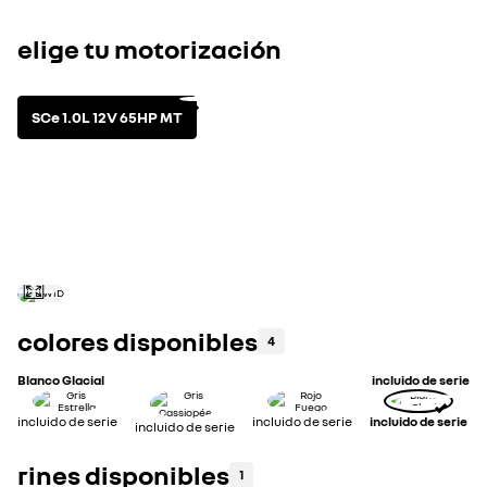
Desbloqueo eléctrico de baúl
elige tu motorización
SCe 1.0L 12V 65HP MT
motores disponibles
ver especificaciones técn
gasolina
Mecánica
Potencia máxima (HP)
65@5750
colores disponibles
4
Blanco Glacial
incluido de serie
incluido de serie
incluido de serie
incluido de serie
incluido de serie
rines disponibles
1