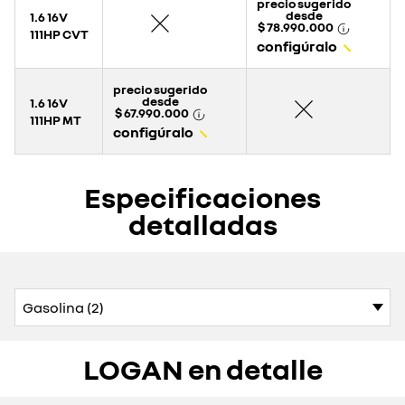
precio sugerido
desde
1.6 16V
$ 78.990.000
111HP CVT
configúralo
precio sugerido
desde
1.6 16V
$ 67.990.000
111HP MT
configúralo
Especificaciones
detalladas
LOGAN en detalle