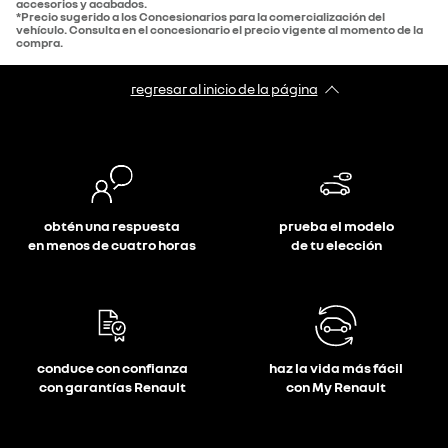
accesorios y acabados.
*Precio sugerido a los Concesionarios para la comercialización del
vehículo. Consulta en el concesionario el precio vigente al momento de la
compra.
regresar al inicio de la página
obtén una respuesta
prueba el modelo
en menos de cuatro horas
de tu elección
conduce con confianza
haz la vida más fácil
con garantías Renault
con My Renault