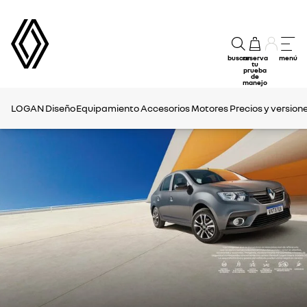
buscar
reserva
menú
tu
prueba
de
manejo
LOGAN
Diseño
Equipamiento
Accesorios
Motores
Precios y version