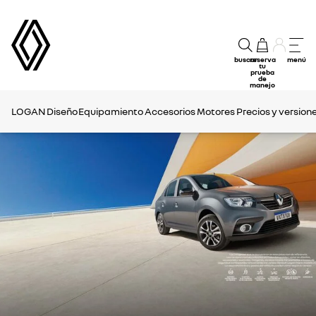
buscar
reserva
menú
tu
prueba
de
manejo
LOGAN
Diseño
Equipamiento
Accesorios
Motores
Precios y version