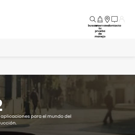
buscar
reserva
red
contacto
tu
prueba
de
manejo
2
s aplicaciones para el mundo del
ucción.