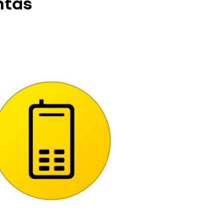
ntas
inserta la memoria USB o la tarjeta SD en R-Link
cargas.