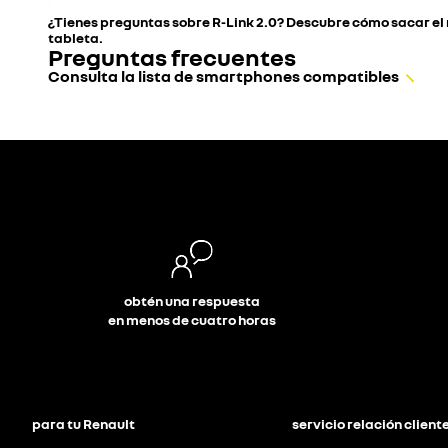
¿Tienes preguntas sobre R-Link 2.0? Descubre cómo sacar e
tableta.
Preguntas frecuentes
Consulta la lista de smartphones compatibles
obtén una respuesta
en menos de cuatro horas
para tu Renault
servicio relación client