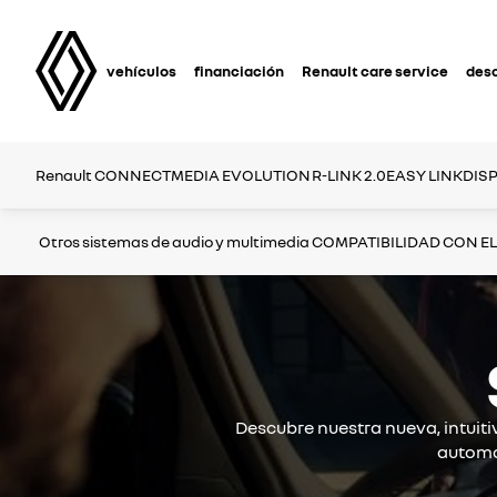
vehículos
financiación
Renault care service
des
Renault CONNECT
MEDIA EVOLUTION
R-LINK 2.0
EASY LINK
DISP
Otros sistemas de audio y multimedia
COMPATIBILIDAD CON E
Descubre nuestra nueva, intuiti
automó