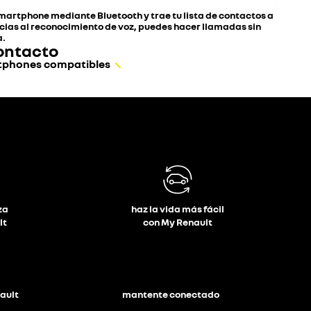
smartphone mediante Bluetooth y trae tu lista de contactos a
acias al reconocimiento de voz, puedes hacer llamadas sin
a.
ontacto
rtphones compatibles
za
haz la vida más fácil
lt
con My Renault
ault
mantente conectado