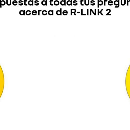
puestas a todas tus pregu
Manager.
Regresa a tu vehículo e 
acerca de R-LINK 2
2.0 para instalar tus des