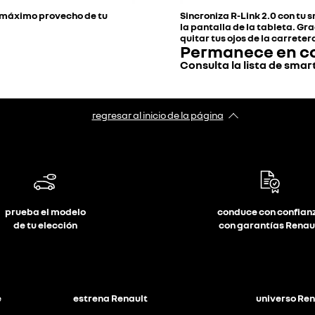
l máximo provecho de tu
Sincroniza R-Link 2.0 con tu 
la pantalla de la tableta. Gr
quitar tus ojos de la carreter
Permanece en c
Consulta la lista de sma
regresar al inicio de la página
prueba el modelo
conduce con confian
de tu elección
con garantías Renau
e
estrena Renault
universo Ren