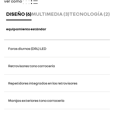
ver como
DISEÑO (6)
MULTIMEDIA (3)
TECNOLOGÍA (2)
C
equipamiento estándar
Faros diurnos (DRL) LED
Retrovisores tono carrocería
Repetidores integrados en los retrovisores
Manijas exteriores tono carrocería