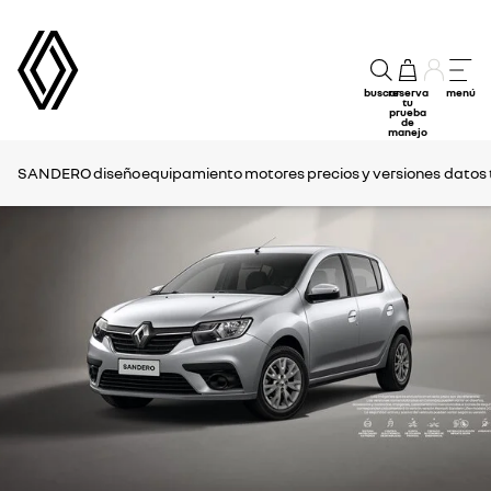
buscar
reserva
menú
tu
prueba
de
manejo
SANDERO
diseño
equipamiento
motores
precios y versiones
datos 