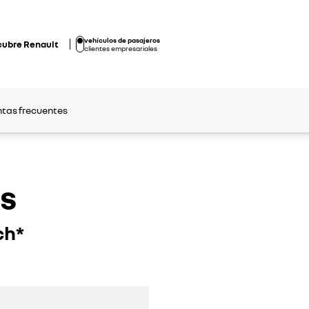
vehículos de pasajeros
cubre Renault
clientes empresariales
tas frecuentes
s
ch*