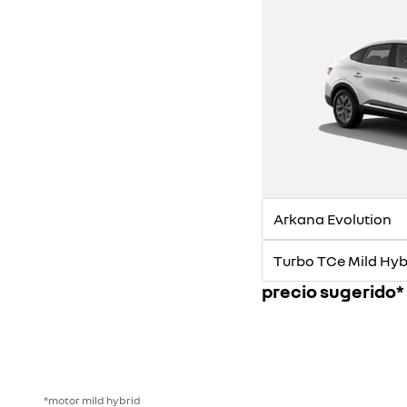
E-
E-
TECH
TECH
1
2
precio sugerido*
*motor mild hybrid