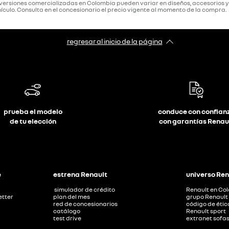
s versiones comercializadas en Colombia pueden variar en diseños, accesorios 
ículo. Consulta en el concesionario el precio vigente al momento de la compra.
regresar al inicio de la página
prueba el modelo
conduce con confian
de tu elección
con garantías Renau
e
estrena Renault
universo Ren
​ simulador de crédito
Renault en Co
etter
plan del mes
grupo Renault
red de concesionarios
código de étic
catálogo
Renault sport
test drive
extranet sofa