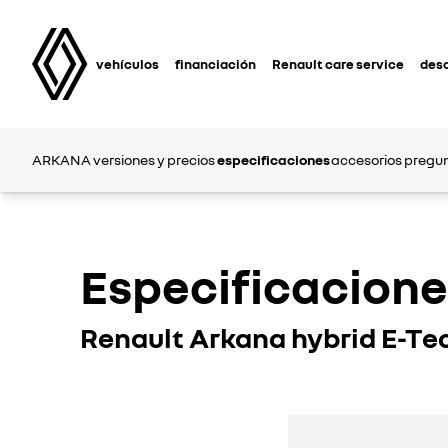
vehículos
financiación
Renault care service
des
ARKANA
versiones y precios
especificaciones
accesorios
pregun
Especificacione
Renault Arkana hybrid E-Te
ARKANA
ARKANA
HYBRID
HYBRID