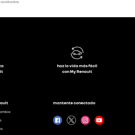
y acabados.
za
haz la vida más fácil
lt
con My Renault
ault
mantente conectado
lombia
a
sa