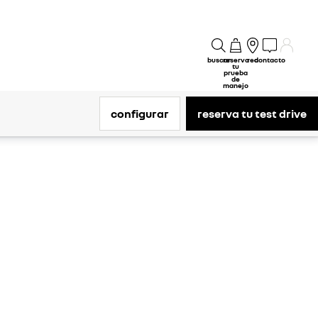
buscar
reserva
red
contacto
tu
prueba
de
manejo
configurar
reserva tu test drive