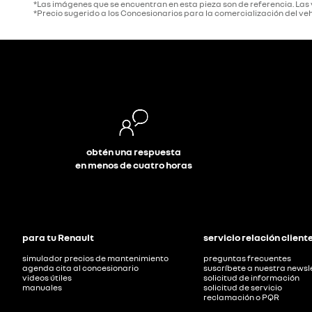
*Las imágenes que se encuentran en esta pieza son de referencia. La
*Precio sugerido a los Concesionarios para la comercialización del veh
obtén una respuesta
en menos de cuatro horas
para tu Renault
servicio relación client
simulador precios de mantenimiento
preguntas frecuentes
agenda cita al concesionario
suscríbete a nuestra newsl
videos útiles
solicitud de información
manuales
solicitud de servicio
reclamación o PQR