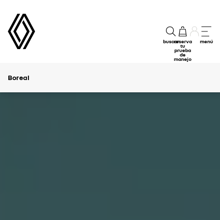
buscar
reserva
menú
tu
prueba
de
manejo
Boreal