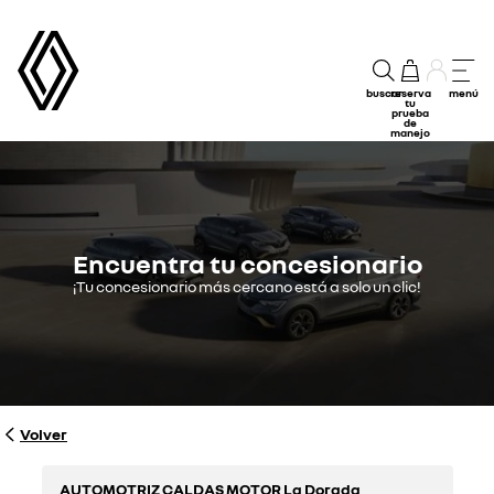
buscar
reserva
menú
tu
prueba
de
manejo
Encuentra tu concesionario
¡Tu concesionario más cercano está a solo un clic!
Volver
AUTOMOTRIZ CALDAS MOTOR La Dorada