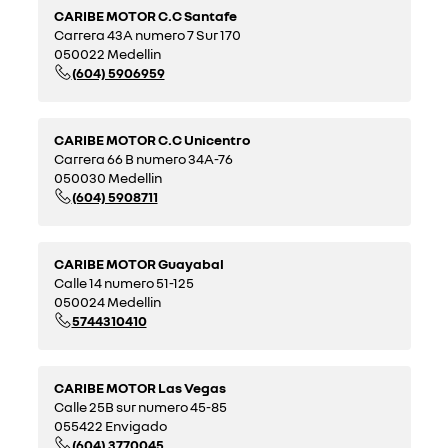
CARIBE MOTOR C.C Santafe
Carrera 43A numero 7 Sur 170
050022 Medellin
(604) 5906959
CARIBE MOTOR C.C Unicentro
Carrera 66 B numero 34A-76
050030 Medellin
(604) 5908711
CARIBE MOTOR Guayabal
Calle 14 numero 51-125
050024 Medellin
5744310410
CARIBE MOTOR Las Vegas
Calle 25B sur numero 45-85
055422 Envigado
(604) 3770045