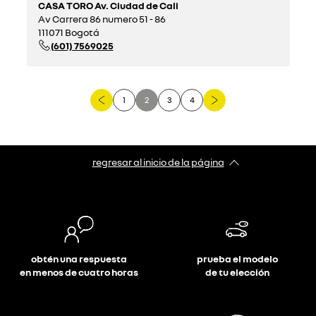
CASA TORO Av. Ciudad de Cali
Av Carrera 86 numero 51 - 86
111071 Bogotá
(601) 7569025
1
2
3
4
regresar al inicio de la página
obtén una respuesta
prueba el modelo
en menos de cuatro horas
de tu elección