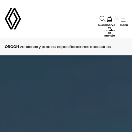
buscar
reserva
menú
tu
prueba
de
manejo
OROCH
versiones y precios
especificaciones
accesorios