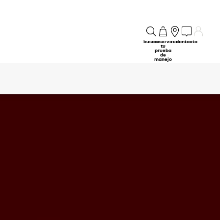
buscar
reserva
red
contacto
tu
prueba
de
manejo