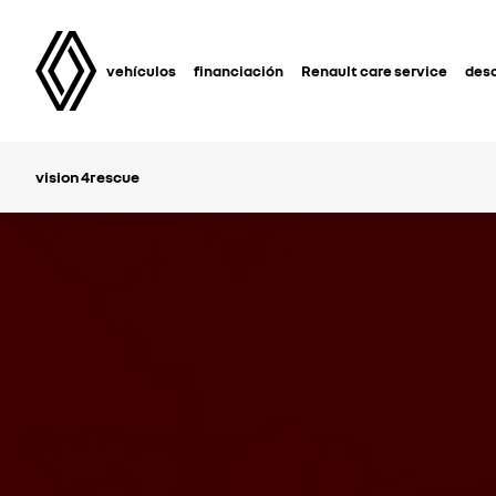
vehículos
financiación
Renault care service
des
vision 4rescue