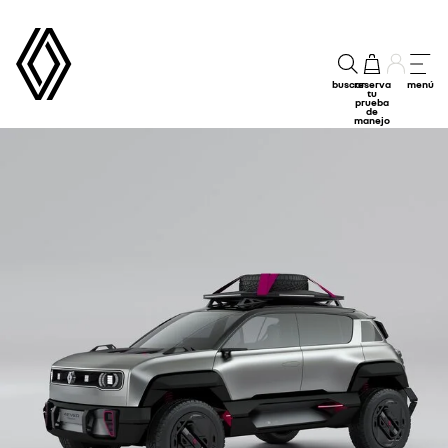
buscar
reserva
menú
tu
prueba
de
manejo