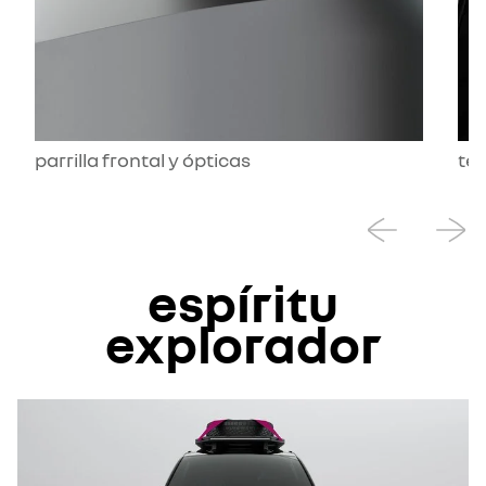
parrilla frontal y ópticas
te
espíritu
explorador