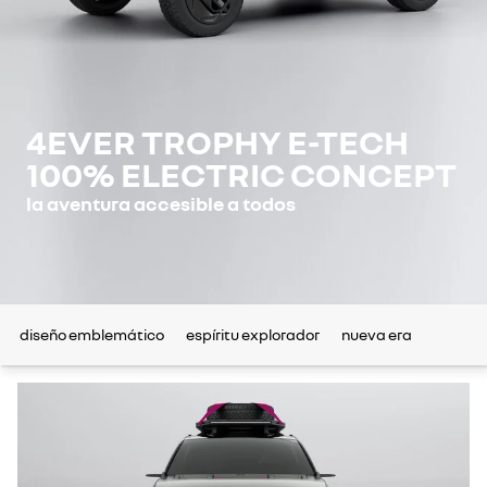
4EVER TROPHY E-TECH
100% ELECTRIC CONCEPT
la aventura accesible a todos
diseño emblemático
espíritu explorador
nueva era