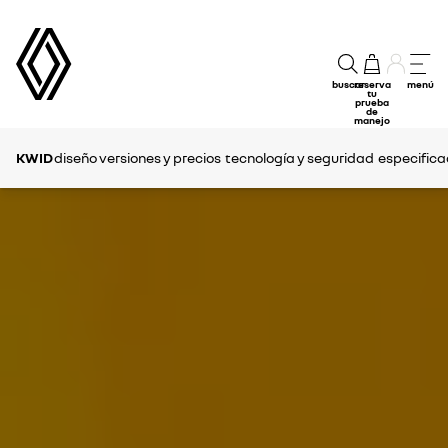
buscar
reserva
menú
tu
prueba
de
manejo
KWID
diseño
versiones y precios
tecnología y seguridad
especifica