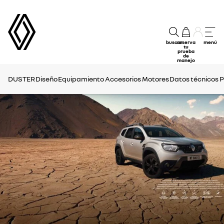
buscar
reserva
menú
tu
prueba
de
manejo
DUSTER
Diseño
Equipamiento
Accesorios
Motores
Datos técnicos
P