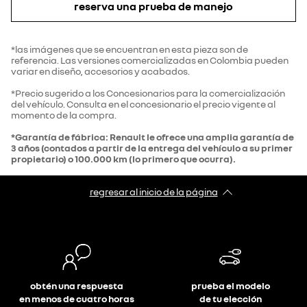
reserva una prueba de manejo
*las imágenes que se encuentran en esta pieza son de
referencia. Las versiones comercializadas en Colombia pueden
variar en diseño, accesorios y acabados.
*Precio sugerido a los Concesionarios para la comercialización
del vehículo. Consulta en el concesionario el precio vigente al
momento de la compra.
*Garantía de fábrica: Renault le ofrece una amplia garantía de
3 años (contados a partir de la entrega del vehículo a su primer
propietario) o 100.000 km (lo primero que ocurra).
regresar al inicio de la página
obtén una respuesta
prueba el modelo
en menos de cuatro horas
de tu elección